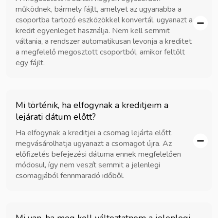
működnek, bármely fájlt, amelyet az ugyanabba a
csoportba tartozó eszközökkel konvertál, ugyanazt a
kredit egyenleget használja. Nem kell semmit
váltania, a rendszer automatikusan levonja a kreditet
a megfelelő megosztott csoportból, amikor feltölt
egy fájlt.
Mi történik, ha elfogynak a kreditjeim a
lejárati dátum előtt?
Ha elfogynak a kreditjei a csomag lejárta előtt,
megvásárolhatja ugyanazt a csomagot újra. Az
előfizetés befejezési dátuma ennek megfelelően
módosul, így nem veszít semmit a jelenlegi
csomagjából fennmaradó időből.
Mi van, ha meg kell változtatnom a jelenlegi