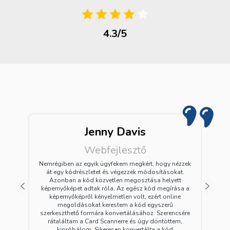
4.3/5
Jenny Davis
Webfejlesztő
Nemrégiben az egyik ügyfekem megkért, hogy nézzek
át egy kódrészletet és végezzek módosításokat.
Azonban a kód közvetlen megosztása helyett
képernyőképet adtak róla. Az egész kód megírása a
Előző
Követ
képernyőképről kényelmetlen volt, ezért online
megoldásokat kerestem a kód egyszerű
szerkeszthető formára konvertálásához. Szerencsére
rátaláltam a Card Scannerre és úgy döntöttem,
kipróbálom. Sikeresen konvertálta a kód