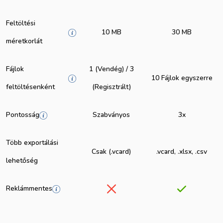
Feltöltési
10 MB
30 MB
méretkorlát
Fájlok
1 (Vendég) / 3
10 Fájlok egyszerre
feltöltésenként
(Regisztrált)
Pontosság
Szabványos
3x
Több exportálási
Csak (.vcard)
.vcard, .xlsx, .csv
lehetőség
Reklámmentes