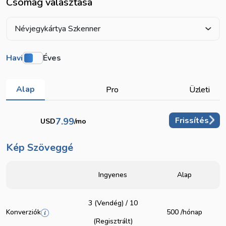
Csomag választása
Névjegykártya Szkenner
Havi
Éves
Alap
Pro
Üzleti
Frissítés
7.99
USD
/mo
Kép Szöveggé
Ingyenes
Alap
3 (Vendég) / 10
Konverziók
500 /hónap
(Regisztrált)