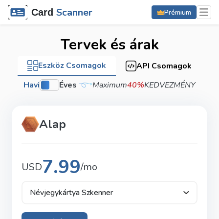
Scanner
Card
Prémium
Tervek és árak
Eszköz Csomagok
API Csomagok
Havi
Éves
Maximum
40%
KEDVEZMÉNY
Alap
7.99
USD
/mo
Névjegykártya Szkenner