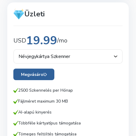
Üzleti
19.99
USD
/mo
Névjegykártya Szkenner
Megvásárol
2500 Szkennelés per
Hónap
Fájlméret maximum 30 MB
AI-alapú kinyerés
Többféle kártyatípus támogatása
Tömeges feltöltés támogatása